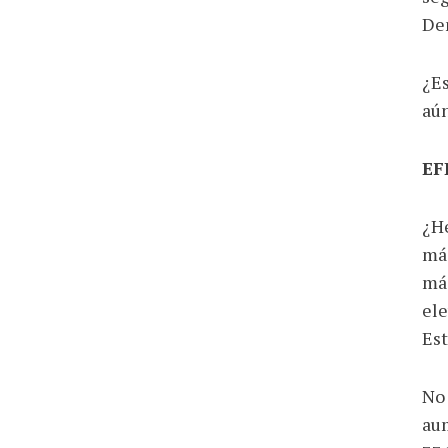
Dem
¿Es
aún
EF
¿He
más
más
ele
Est
No 
aum