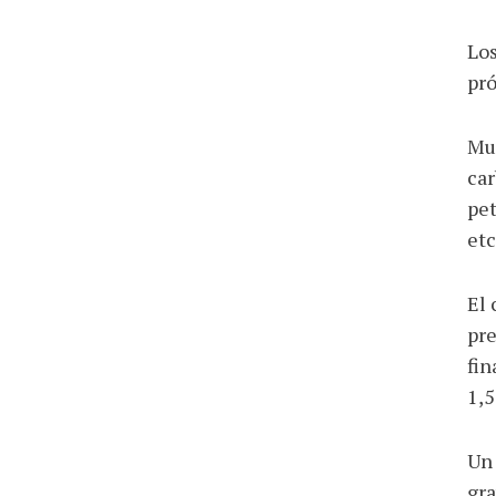
Los
pró
Muc
car
pet
etc
El 
pre
fin
1,5
Un 
gra