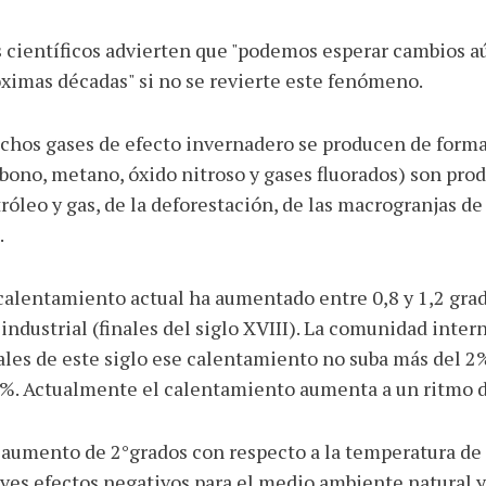
 científicos advierten que "podemos esperar cambios a
ximas décadas" si no se revierte este fenómeno.
hos gases de efecto invernadero se producen de forma 
bono, metano, óxido nitroso y gases fluorados) son pro
róleo y gas, de la deforestación, de las macrogranjas de v
.
calentamiento actual ha aumentado entre 0,8 y 1,2 gra
industrial (finales del siglo XVIII). La comunidad inter
ales de este siglo ese calentamiento no suba más del 2%
%. Actualmente el calentamiento aumenta a un ritmo d
aumento de 2°grados con respecto a la temperatura de l
ves efectos negativos para el medio ambiente natural y