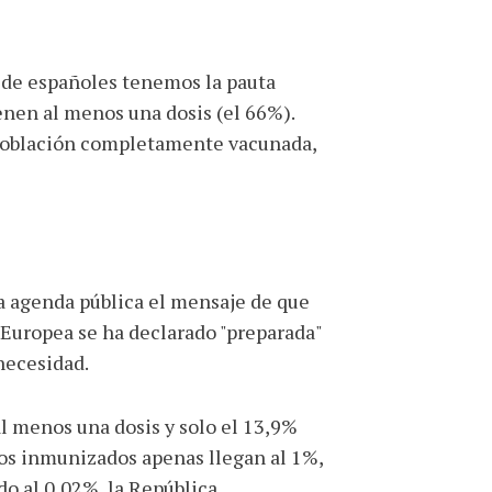
 de españoles tenemos la pauta
enen al menos una dosis (el 66%).
 población completamente vacunada,
a agenda pública el mensaje de que
n Europea se ha declarado "preparada"
 necesidad.
al menos una dosis y solo el 13,9%
os inmunizados apenas llegan al 1%,
do al 0,02%, la República