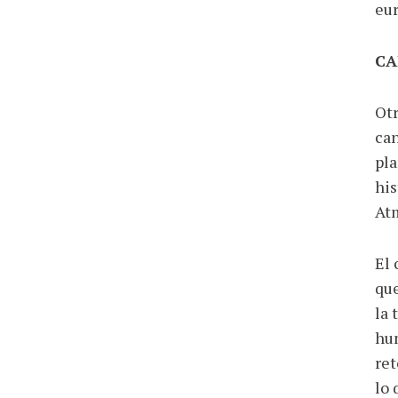
eur
CA
Otr
can
pla
his
Atm
El 
que
la 
hum
ret
lo 