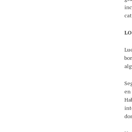
inc
cat
LO
Lue
bor
alg
Seg
en 
Hab
int
do