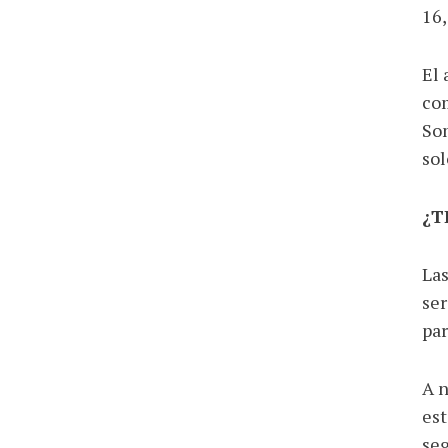
16
El 
com
Som
sol
¿T
Las
ser
par
A n
est
seg