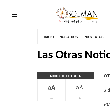
OFF CANVAS
INICIO
NOSOTROS
PROYECTOS
Las Otras Notic
OT
MODO DE LECTURA
aA
aA
3 
Smaller Font
Bigger Font
FUE