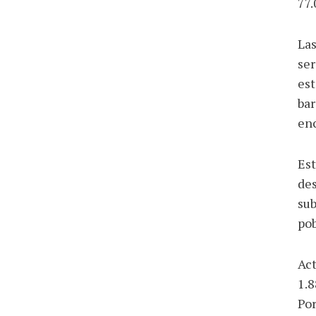
77.
Las
ser
est
bar
enc
Est
des
sub
pob
Act
1.8
Por