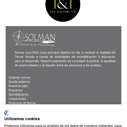
Somos una ONG cuyo principal objetivo es dar a conocer la realidad del
Tercer Mundo a través de actividades de sensibilización o educación
para el desarrollo. Nuestra aspiración es conseguir la justicia, la igualdad
de oportunidades y el respeto entre las personas y los pueblos.
Quienes somos
Donde estamos
Nuestros ejes
Proyectos
Sensibilización
Cooperantes
Programa de Becas
Blog
Publicaciones
INFORMACION DE INTERES
Utilizamos cookies
Sus Datos Seguros
Cookies
Podemos utilizarlas para el análisis de los datos de nuestros visitantes, para