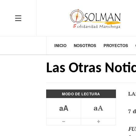
OFF CANVAS
INICIO
NOSOTROS
PROYECTOS
Las Otras Notic
LA
MODO DE LECTURA
aA
aA
7 
Smaller Font
Bigger Font
FUE