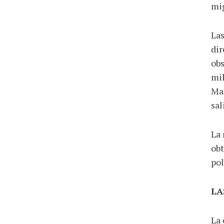
mi
Las
dir
obs
mil
Mar
sal
La 
obt
pol
LA
La 