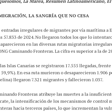
quesomos, La Marea, Resumen Latinoamericano, El 
MIGRACIÓN, LA SANGRÍA QUE NO CESA
 entradas irregulares de migrantes por vía marítima a 
as 57.833 de 2024. No llegaron todos los que lo intentaro
aparecieron en las diversas rutas migratorias irregular
ONG Caminando Fronteras. La cifra es superior a la de 2
las Islas Canarias se registraron 17.555 llegadas, frent
 59,9%). En esa ruta murieron o desaparecieron 1.906 per
elina) llegaron 7.321 migrantes y fallecieron 1.037.
inando Fronteras atribuye las muertes a la insuficiente
cate, la intensificación de los mecanismos de control m
nteras hacia terceros países, lo que incrementan la vul