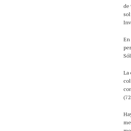
de 
sol
Inv
En 
per
Sól
La 
col
con
(72
Hay
med
me