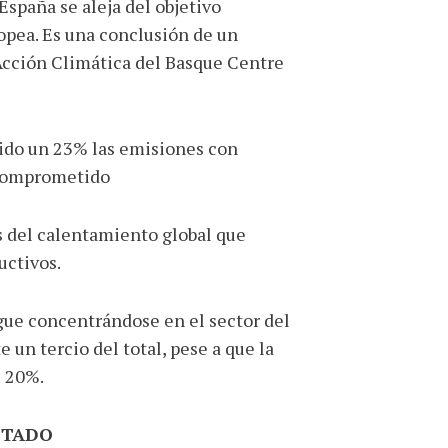
España se aleja del objetivo
opea. Es una conclusión de un
 Acción Climática del Basque Centre
cido un 23% las emisiones con
a comprometido
s del calentamiento global que
uctivos.
igue concentrándose en el sector del
n tercio del total, pese a que la
l 20%.
STADO