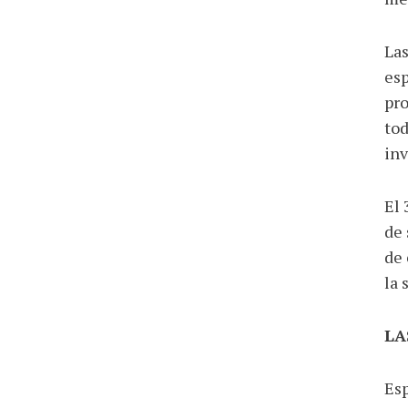
Las
esp
pro
tod
inv
El 
de 
de 
la 
LA
Esp