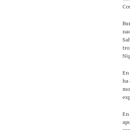
Cos
Bur
nac
Sah
tro
Nig
En 
ha 
mon
exp
En 
apo