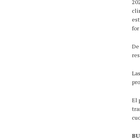
202
cli
est
for
De 
res
Las
pro
El 
tra
cuo
BU