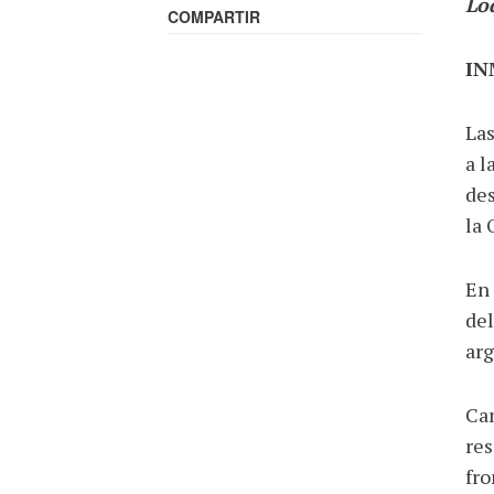
Lo
COMPARTIR
IN
Las
a l
des
la 
En 
del
arg
Cam
res
fro