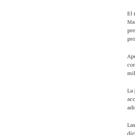
El 
Mad
pre
pro
Ape
con
mil
La 
acc
adm
Las
dir