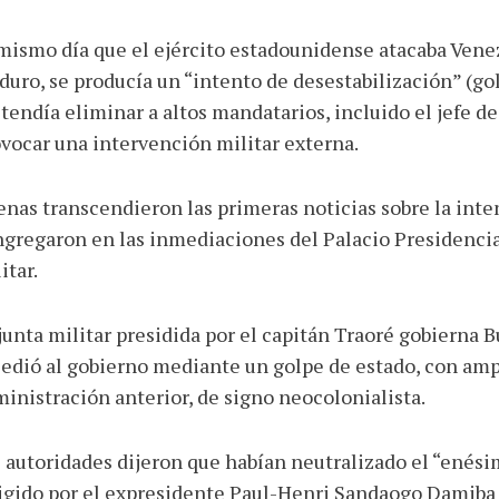
mismo día que el ejército estadounidense atacaba Venez
uro, se producía un “intento de desestabilización” (go
tendía eliminar a altos mandatarios, incluido el jefe de
vocar una intervención militar externa.
nas transcendieron las primeras noticias sobre la inte
gregaron en las inmediaciones del Palacio Presidencial 
itar.
junta militar presidida por el capitán Traoré gobierna
edió al gobierno mediante un golpe de estado, con ampl
inistración anterior, de signo neocolonialista.
 autoridades dijeron que habían neutralizado el “enési
igido por el expresidente Paul-Henri Sandaogo Damiba 