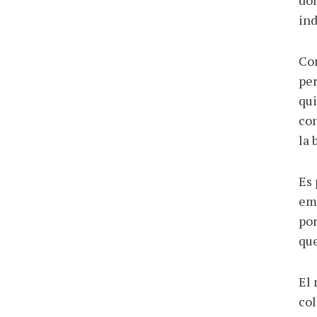
don
ind
Com
per
qui
con
la 
Es 
ema
por
que
El 
col