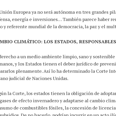
Unión Europea ya no será autónoma en tres grandes pila
ensa, energía e inversiones… También parece haber ren
o y referente mundial de la democracia, la paz y el mul
MBIO CLIMÁTICO: LOS ESTADOS, RESPONSABLE
derecho a un medio ambiente limpio, sano y sostenible
anos, y los Estados tienen el deber jurídico de preveni
ararlos plenamente. Así lo ha determinado la Corte Inte
ano judicial de Naciones Unidas.
ún la Corte, los estados tienen la obligación de adopt
gases de efecto invernadero y adaptarse al cambio climá
sumo de combustibles fósiles, la concesión de licencias
subsidios. De no hacerlo, podrían incurrir en un acto ilí