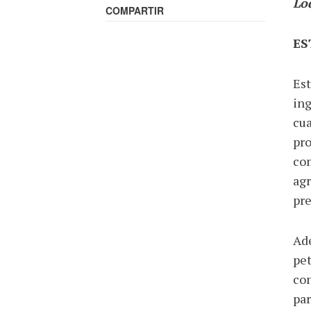
Lo
COMPARTIR
ES
Est
ing
cua
pro
com
agr
pre
Ade
pet
con
par