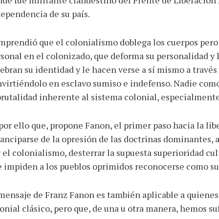
de fue militante clandestino del Frente de Liberación N
ependencia de su país.
prendió que el colonialismo doblega los cuerpos pero
sonal en el colonizado, que deforma su personalidad y 
ebran su identidad y le hacen verse a sí mismo a través
virtiéndolo en esclavo sumiso e indefenso. Nadie com
brutalidad inherente al sistema colonial, especialmente
por ello que, propone Fanon, el primer paso hacia la li
nciparse de la opresión de las doctrinas dominantes, 
 el colonialismo, desterrar la supuesta superioridad cul
 impiden a los pueblos oprimidos reconocerse como suj
mensaje de Franz Fanon es también aplicable a quiene
onial clásico, pero que, de una u otra manera, hemos su