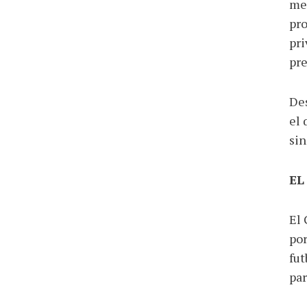
men
pro
pri
pre
Des
el 
sin
EL
El 
por
fut
par