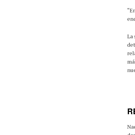
“En
enc
La 
det
rel
más
nue
R
Nac