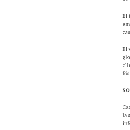
El 
eme
cau
El 
glo
cli
fós
SO
Cad
la 
inf