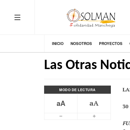
OFF CANVAS
INICIO
NOSOTROS
PROYECTOS
Las Otras Notic
LA
MODO DE LECTURA
aA
aA
30 
Smaller Font
Bigger Font
FUE