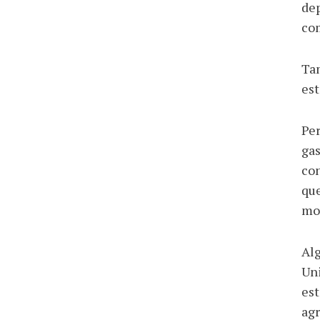
dep
com
Ta
est
Per
gas
con
que
mo
Alg
Uni
est
agr