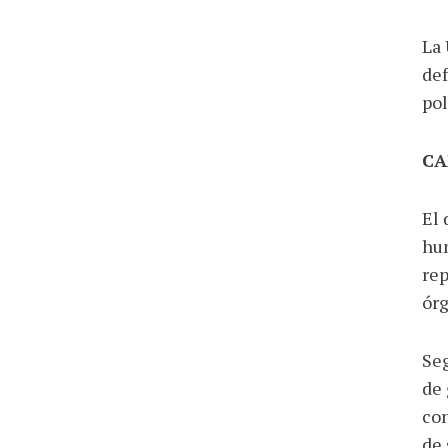
La 
def
pol
CA
El 
hum
rep
órg
Seg
de 
con
de 