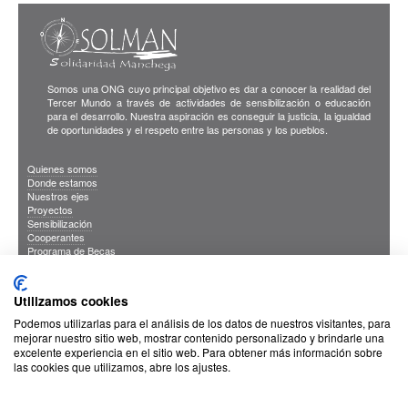
Somos una ONG cuyo principal objetivo es dar a conocer la realidad del
Tercer Mundo a través de actividades de sensibilización o educación
para el desarrollo. Nuestra aspiración es conseguir la justicia, la igualdad
de oportunidades y el respeto entre las personas y los pueblos.
Quienes somos
Donde estamos
Nuestros ejes
Proyectos
Sensibilización
Cooperantes
Programa de Becas
Blog
Publicaciones
INFORMACION DE INTERES
Utilizamos cookies
Sus Datos Seguros
Cookies
Podemos utilizarlas para el análisis de los datos de nuestros visitantes, para
Proteccion de datos
mejorar nuestro sitio web, mostrar contenido personalizado y brindarle una
excelente experiencia en el sitio web. Para obtener más información sobre
las cookies que utilizamos, abre los ajustes.