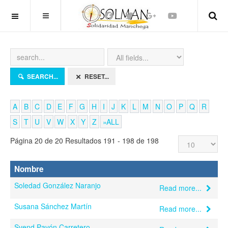
OFF CANVAS
SEARCH...
RESET...
A
B
C
D
E
F
G
H
I
J
K
L
M
N
O
P
Q
R
S
T
U
V
W
X
Y
Z
»ALL
Página 20 de 20 Resultados 191 - 198 de 198
Nombre
Soledad González Naranjo
Read more...
Susana Sánchez Martín
Read more...
Svend Pavón Carretero