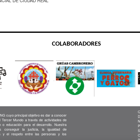
NCIAL DE CIUDAD REAL
COLABORADORES
Q
G cuyo principal objetivo es dar a conocer
D
el Tercer Mundo a través de actividades de
N
ón o educación para el desarrollo. Nuestra
P
s conseguir la justicia, la igualdad de
S
s y el respeto entre las personas y los
C
P