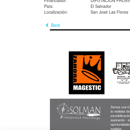
Financiador:
DIPUTACION PROVI
País:
El Salvador
Localización:
San José Las Flores
Back
Somos una ON
la realidad d
sensibilizaci
aspiración e
oportunidade
pueblos.