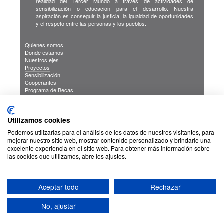
realidad del Tercer Mundo a través de actividades de
sensibilización o educación para el desarrollo. Nuestra
aspiración es conseguir la justicia, la igualdad de oportunidades
y el respeto entre las personas y los pueblos.
Quienes somos
Donde estamos
Nuestros ejes
Proyectos
Sensibilización
Cooperantes
Programa de Becas
Blog
Publicaciones
INFORMACION DE INTERES
Utilizamos cookies
Sus Datos Seguros
Cookies
Podemos utilizarlas para el análisis de los datos de nuestros visitantes, para
Proteccion de datos
mejorar nuestro sitio web, mostrar contenido personalizado y brindarle una
excelente experiencia en el sitio web. Para obtener más información sobre
las cookies que utilizamos, abre los ajustes.
Aceptar todo
Rechazar
No, ajustar