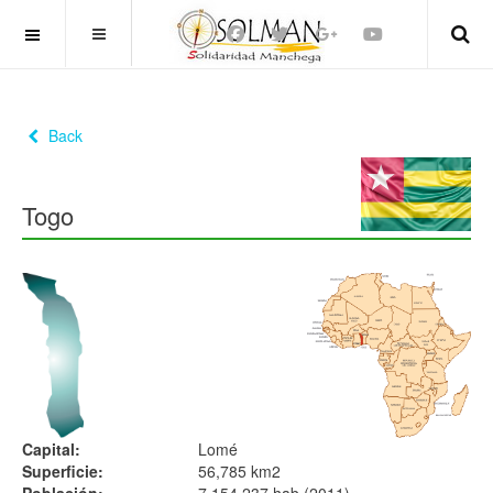
OFF CANVAS
Back
Togo
Capital:
Lomé
Superficie:
56,785 km2