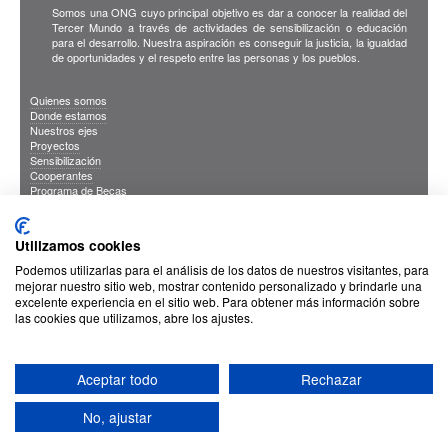
Somos una ONG cuyo principal objetivo es dar a conocer la realidad del
Tercer Mundo a través de actividades de sensibilización o educación
para el desarrollo. Nuestra aspiración es conseguir la justicia, la igualdad
de oportunidades y el respeto entre las personas y los pueblos.
Quienes somos
Donde estamos
Nuestros ejes
Proyectos
Sensibilización
Cooperantes
Programa de Becas
Blog
Publicaciones
INFORMACION DE INTERES
Utilizamos cookies
Sus Datos Seguros
Cookies
Podemos utilizarlas para el análisis de los datos de nuestros visitantes, para
Proteccion de datos
mejorar nuestro sitio web, mostrar contenido personalizado y brindarle una
excelente experiencia en el sitio web. Para obtener más información sobre
las cookies que utilizamos, abre los ajustes.
Aceptar todo
Rechazar
No, ajustar