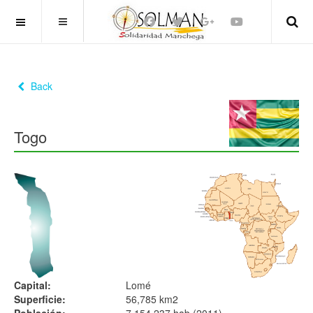
OFF CANVAS
Back
Togo
Capital:
Lomé
Superficie:
56,785 km2