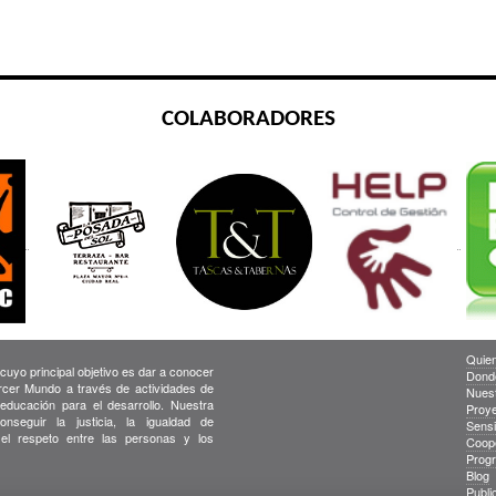
COLABORADORES
Quie
yo principal objetivo es dar a conocer
Dond
ercer Mundo a través de actividades de
Nuest
 educación para el desarrollo. Nuestra
Proy
onseguir la justicia, la igualdad de
Sensi
 el respeto entre las personas y los
Coop
Prog
Blog
Publi