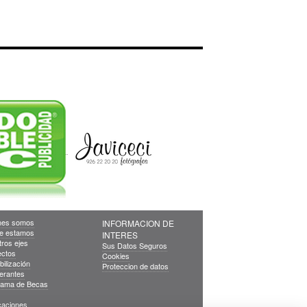
nes somos
INFORMACION DE
e estamos
INTERES
ros ejes
Sus Datos Seguros
ectos
Cookies
bilización
Proteccion de datos
erantes
rama de Becas
caciones