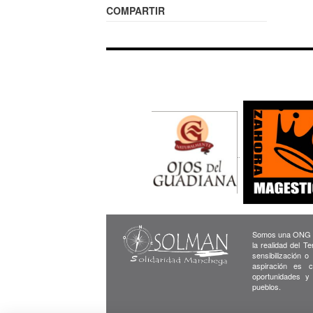
COMPARTIR
Somos una ONG cu
la realidad del T
sensibilización o
aspiración es c
oportunidades y
pueblos.