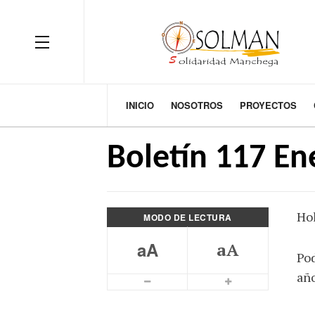
OFF CANVAS
INICIO
NOSOTROS
PROYECTOS
Boletín 117 En
Hol
MODO DE LECTURA
aA
aA
Pod
año
Smaller Font
Bigger Font