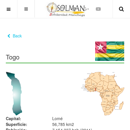
OFF CANVAS
Back
Togo
Capital:
Lomé
Superficie:
56,785 km2