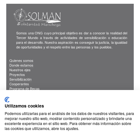
Somos una ONG cuyo principal objetivo es dar a conocer la realidad del
Tercer Mundo a través de actividades de sensibilización o educación
para el desarrollo. Nuestra aspiración es conseguir la justicia, la igualdad
de oportunidades y el respeto entre las personas y los pueblos.
Quienes somos
Donde estamos
Nuestros ejes
Proyectos
Sensibilización
Cooperantes
Programa de Becas
Blog
Publicaciones
INFORMACION DE INTERES
Utilizamos cookies
Sus Datos Seguros
Cookies
Podemos utilizarlas para el análisis de los datos de nuestros visitantes, para
Proteccion de datos
mejorar nuestro sitio web, mostrar contenido personalizado y brindarle una
excelente experiencia en el sitio web. Para obtener más información sobre
las cookies que utilizamos, abre los ajustes.