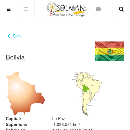
OFF CANVAS
Back
Bolivia
Capital:
La Paz
Superficie:
1,098,581 km²