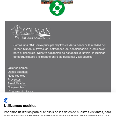
Somos una ONG cuyo principal objetivo es dar a conocer la realidad del
Tercer Mundo a través de actividades de sensibilización o educación
para el desarrollo. Nuestra aspiración es conseguir la justicia, la igualdad
de oportunidades y el respeto entre las personas y los pueblos.
Quienes somos
Donde estamos
Nuestros ejes
Proyectos
Sensibilización
Cooperantes
Programa de Becas
Blog
Publicaciones
INFORMACION DE INTERES
Utilizamos cookies
Sus Datos Seguros
Cookies
Podemos utilizarlas para el análisis de los datos de nuestros visitantes, para
Proteccion de datos
mejorar nuestro sitio web, mostrar contenido personalizado y brindarle una