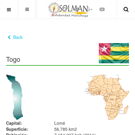
OFF CANVAS
Back
Togo
Capital:
Lomé
Superficie:
56,785 km2