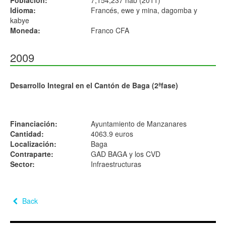
Población:
7,154,237 hab (2011)
Idioma:
Francés, ewe y mina, dagomba y
kabye
Moneda:
Franco CFA
2009
Desarrollo Integral en el Cantón de Baga (2ªfase)
Financiación:
Ayuntamiento de Manzanares
Cantidad:
4063.9 euros
Localización:
Baga
Contraparte:
GAD BAGA y los CVD
Sector:
Infraestructuras
Back