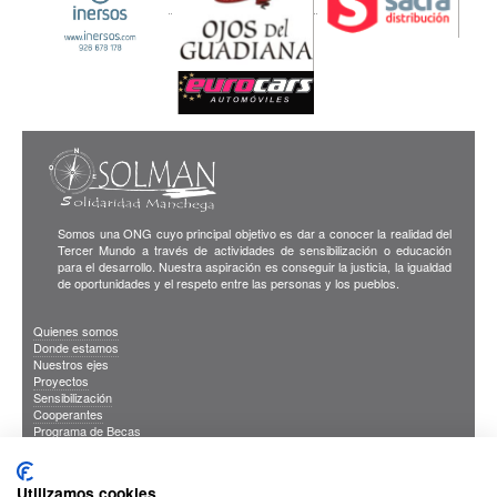
Somos una ONG cuyo principal objetivo es dar a conocer la realidad del
Tercer Mundo a través de actividades de sensibilización o educación
para el desarrollo. Nuestra aspiración es conseguir la justicia, la igualdad
de oportunidades y el respeto entre las personas y los pueblos.
Quienes somos
Donde estamos
Nuestros ejes
Proyectos
Sensibilización
Cooperantes
Programa de Becas
Blog
Publicaciones
INFORMACION DE INTERES
Utilizamos cookies