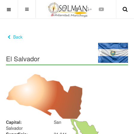
OFF CANVAS
Back
El Salvador
Capital:
San
Salvador