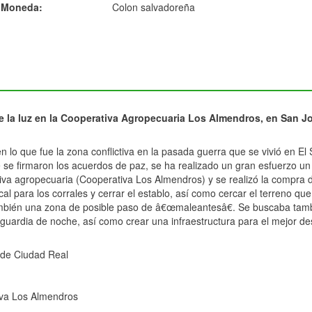
Moneda:
Colon salvadoreña
e la luz en la Cooperativa Agropecuaria Los Almendros, en San J
n lo que fue la zona conflictiva en la pasada guerra que se vivió en El
e firmaron los acuerdos de paz, se ha realizado un gran esfuerzo un gr
iva agropecuaria (Cooperativa Los Almendros) y se realizó la compra
ocal para los corrales y cerrar el establo, así como cercar el terreno q
también una zona de posible paso de â€œmaleantesâ€. Se buscaba tamb
 guardia de noche, así como crear una infraestructura para el mejor des
l de Ciudad Real
iva Los Almendros