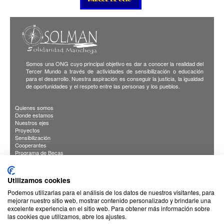
Somos una ONG cuyo principal objetivo es dar a conocer la realidad del
Tercer Mundo a través de actividades de sensibilización o educación
para el desarrollo. Nuestra aspiración es conseguir la justicia, la igualdad
de oportunidades y el respeto entre las personas y los pueblos.
Quienes somos
Donde estamos
Nuestros ejes
Proyectos
Sensibilización
Cooperantes
Programa de Becas
Blog
Publicaciones
INFORMACION DE INTERES
Utilizamos cookies
Sus Datos Seguros
Cookies
Podemos utilizarlas para el análisis de los datos de nuestros visitantes, para
Proteccion de datos
mejorar nuestro sitio web, mostrar contenido personalizado y brindarle una
excelente experiencia en el sitio web. Para obtener más información sobre
las cookies que utilizamos, abre los ajustes.